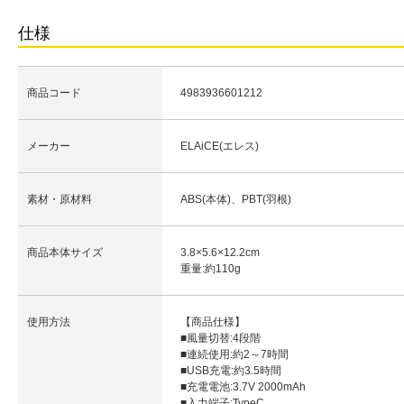
仕様
商品コード
4983936601212
メーカー
ELAiCE(エレス)
素材・原材料
ABS(本体)、PBT(羽根)
商品本体サイズ
3.8×5.6×12.2cm
重量:約110g
使用方法
【商品仕様】
■風量切替:4段階
■連続使用:約2～7時間
■USB充電:約3.5時間
■充電電池:3.7V 2000mAh
■入力端子:TypeC