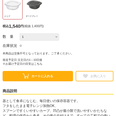
ダークグレー
クリア
1,540
税込
円
(
税抜 1,400円
)
数 量
○
在庫状況
本商品は交換不可となっております。ご了承ください。
発送予定日 注文日の1～10日後
※お届け予定日の目安は
こちら
カートに入れる
お気に入り
商品説明
器として食卓になじむ、毎日使いの保存容器です。
フタをしたまま電子レンジ加熱OK、
スプーンですくいやすいカーブ、凹凸が最小限で洗いやすいかたちな
ど、料理の保存から食卓、その後の片付けまで、すべての工程での使い