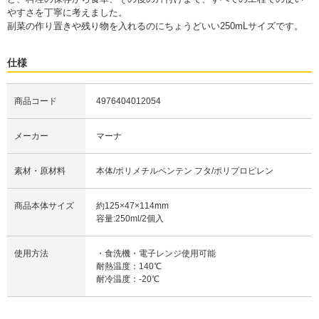
やすさを丁寧に考えました。
副菜の作り置きや残り物を入れるのにちょうどいい250mLサイズです。
仕様
商品コード
4976404012054
メーカー
マーナ
素材・原材料
本体/ポリメチルペンテン フタ/ポリプロピレン
商品本体サイズ
約125×47×114mm
容量:250ml/2個入
使用方法
・食洗機・電子レンジ使用可能
耐熱温度：140℃
耐冷温度：-20℃