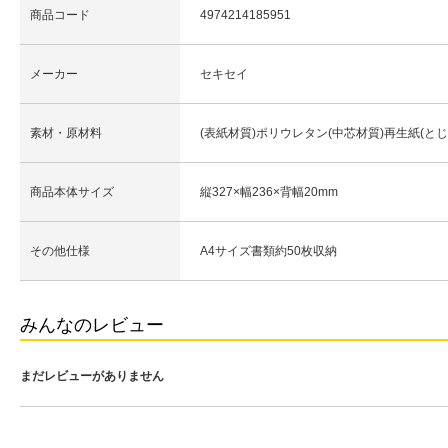
商品コード
4974214185951
メーカー
セキセイ
素材・原材料
(表紙材質)ポリウレタン(中芯材質)再生紙(と
商品本体サイズ
縦327×幅236×背幅20mm
その他仕様
A4サイズ書類約50枚収納
みんなのレビュー
まだレビューがありません