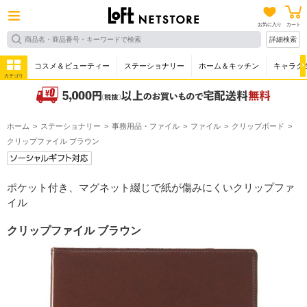
お気に入り
カート
詳細検索
コスメ＆ビューティー
ステーショナリー
ホーム＆キッチン
キャラク
カテゴリ
ホーム
ステーショナリー
事務用品・ファイル
ファイル
クリップボード
クリップファイル ブラウン
ポケット付き、マグネット綴じで紙が傷みにくいクリップファ
イル
クリップファイル ブラウン