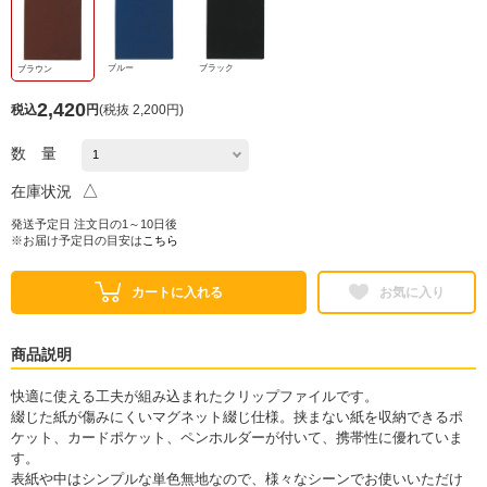
ブルー
ブラック
ブラウン
2,420
税込
円
(
税抜 2,200円
)
数 量
△
在庫状況
発送予定日 注文日の1～10日後
※お届け予定日の目安は
こちら
カートに入れる
お気に入り
商品説明
快適に使える工夫が組み込まれたクリップファイルです。
綴じた紙が傷みにくいマグネット綴じ仕様。挟まない紙を収納できるポ
ケット、カードポケット、ペンホルダーが付いて、携帯性に優れていま
す。
表紙や中はシンプルな単色無地なので、様々なシーンでお使いいただけ