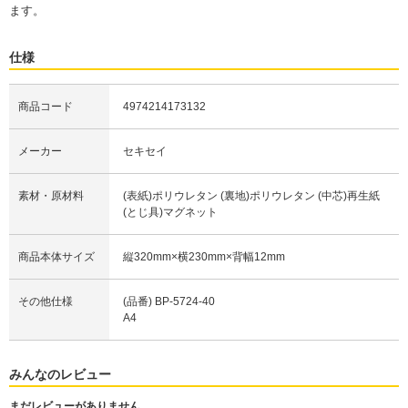
ます。
仕様
商品コード
4974214173132
メーカー
セキセイ
素材・原材料
(表紙)ポリウレタン (裏地)ポリウレタン (中芯)再生紙
(とじ具)マグネット
商品本体サイズ
縦320mm×横230mm×背幅12mm
その他仕様
(品番) BP-5724-40
A4
みんなのレビュー
まだレビューがありません