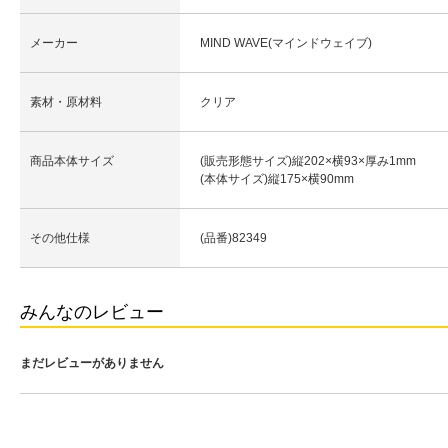
メーカー
MIND WAVE(マインドウェイブ)
素材・原材料
クリア
商品本体サイズ
(販売形態サイズ)縦202×横93×厚み1mm
(本体サイズ)縦175×横90mm
その他仕様
(品番)82349
みんなのレビュー
まだレビューがありません