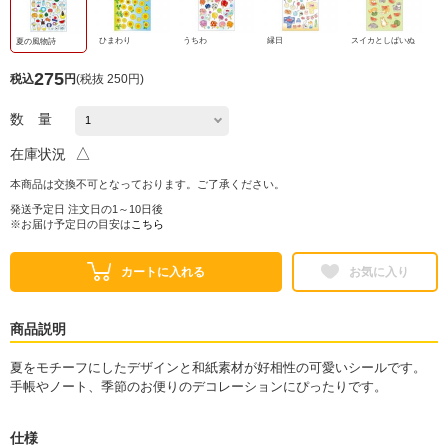
ひまわり
うちわ
縁日
スイカとしばいぬ
夏の風物詩
275
税込
円
(
税抜 250円
)
数 量
△
在庫状況
本商品は交換不可となっております。ご了承ください。
発送予定日 注文日の1～10日後
※お届け予定日の目安は
こちら
カートに入れる
お気に入り
商品説明
夏をモチーフにしたデザインと和紙素材が好相性の可愛いシールです。
手帳やノート、季節のお便りのデコレーションにぴったりです。
仕様