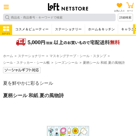
お気に入り
カート
詳細検索
コスメ＆ビューティー
ステーショナリー
ホーム＆キッチン
キャラク
カテゴリ
ホーム
ステーショナリー
マスキングテープ・シール・スタンプ
シール・ステッカー・シール帳
シーズンシール
夏柄シール 和紙 夏の風物詩
夏を鮮やかに彩るシール
夏柄シール 和紙 夏の風物詩