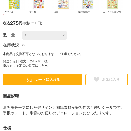
うちわ
縁日
夏の風物詩
スイカとしばいぬ
ひまわり
275
税込
円
(
税抜 250円
)
数 量
○
在庫状況
本商品は交換不可となっております。ご了承ください。
発送予定日 注文日の1～10日後
※お届け予定日の目安は
こちら
カートに入れる
お気に入り
商品説明
夏をモチーフにしたデザインと和紙素材が好相性の可愛いシールです。
手帳やノート、季節のお便りのデコレーションにぴったりです。
仕様