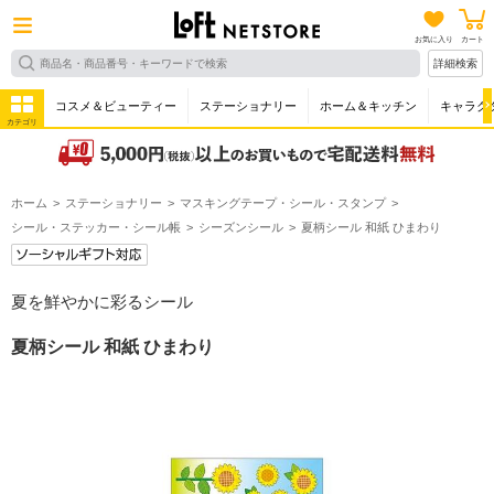
お気に入り
カート
詳細検索
コスメ＆ビューティー
ステーショナリー
ホーム＆キッチン
キャラク
カテゴリ
ホーム
ステーショナリー
マスキングテープ・シール・スタンプ
シール・ステッカー・シール帳
シーズンシール
夏柄シール 和紙 ひまわり
夏を鮮やかに彩るシール
夏柄シール 和紙 ひまわり