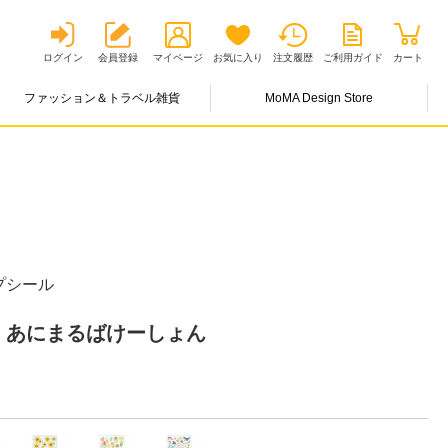
ログイン
会員登録
マイページ
お気に入り
注文履歴
ご利用ガイド
カート
ファッション＆トラベル雑貨
MoMA Design Store
プシール
り あにまるばけーしょん