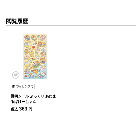
閲覧履歴
夏柄シール ぷっくり あにま
るばけーしょん
363
税込
円