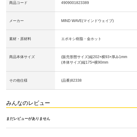
商品コード
4909001823389
メーカー
MIND WAVE(マインドウェイブ)
素材・原材料
エポキシ樹脂・金ホット
商品本体サイズ
(販売形態サイズ)縦202×横93×厚み1mm
(本体サイズ)縦175×横90mm
その他仕様
(品番)82338
みんなのレビュー
まだレビューがありません