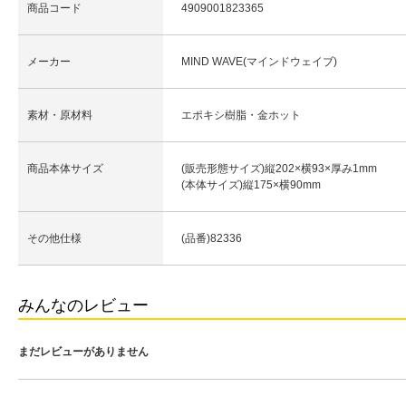
商品コード
4909001823365
メーカー
MIND WAVE(マインドウェイブ)
素材・原材料
エポキシ樹脂・金ホット
商品本体サイズ
(販売形態サイズ)縦202×横93×厚み1mm
(本体サイズ)縦175×横90mm
その他仕様
(品番)82336
みんなのレビュー
まだレビューがありません