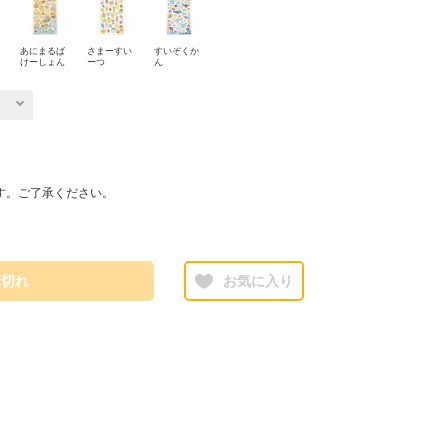
あにまるば
さまーすい
すいぞくか
けーしょん
ーつ
ん
す。ご了承ください。
庫切れ
お気に入り