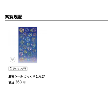
閲覧履歴
夏柄シール ぷっくり はなび
363
税込
円