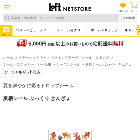
お気に入り
カート
詳細検索
コスメ＆ビューティー
ステーショナリー
ホーム＆キッチン
キャラク
カテゴリ
ホーム
ステーショナリー
マスキングテープ・シール・スタンプ
シール・ステッカー・シール帳
シーズンシール
夏柄シール ぷっくり きんぎょ
夏を鮮やかに彩るドロップシール
夏柄シール ぷっくり きんぎょ