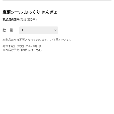
夏柄シール ぷっくり きんぎょ
363
税込
円
(
税抜 330円
)
数 量
本商品は交換不可となっております。ご了承ください。
発送予定日 注文日の1～10日後
※お届け予定日の目安は
こちら
在庫切れ
お気に入り
シェアする
株式会社ロフト
東京都公安委員会 第303319700768号