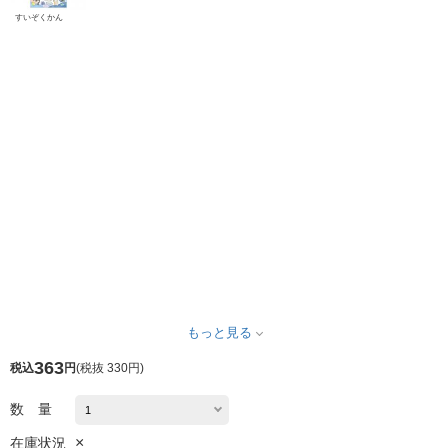
すいぞくかん
もっと見る
363
税込
円
(
税抜 330円
)
数 量
×
在庫状況