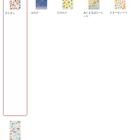
はなび
ひまわり
あにまるばけーし
さまーすいーつ
きんぎょ
ょん