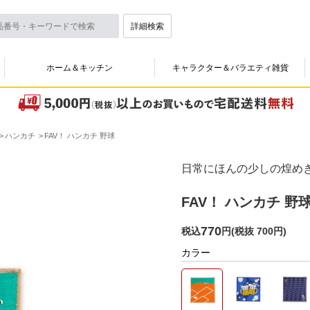
詳細検索
ホーム＆キッチン
キャラクター＆バラエティ雑貨
ハンカチ
FAV！ ハンカチ 野球
日常にほんの少しの煌め
FAV！ ハンカチ 野
770
税込
円
(
税抜 700円
)
カラー