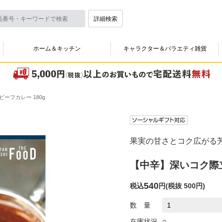
詳細検索
ホーム＆キッチン
キャラクター＆バラエティ雑貨
ーフカレー 180g
果実の甘さとコク広がる
【中辛】深いコク際立
540
税込
円
(
税抜 500円
)
数 量
○
在庫状況