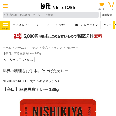
お気に入り
カート
詳細検索
コスメ＆ビューティー
ステーショナリー
ホーム＆キッチン
キャラク
カテゴリ
ホーム
ホーム＆キッチン
食品・ドリンク
カレー
【辛口】麻婆豆腐カレー 180g
世界の料理をお手本に仕上げたカレー
NISHIKIYA KITCHEN(ニシキヤキッチン)
【辛口】麻婆豆腐カレー 180g