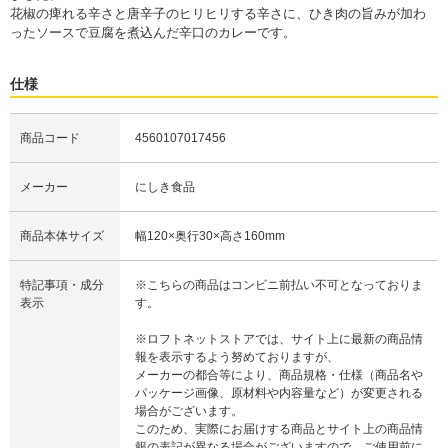
花椒の痺れる辛さと唐辛子のヒリヒリする辛さに、ひき肉の旨みが加わ
ったソースで豆腐を煮込んだ辛口のカレーです。
仕様
商品コード
4560107017456
メーカー
にしき食品
商品本体サイズ
幅120×奥行30×高さ160mm
特記事項・成分
※こちらの商品はコンビニ前払い不可となっておりま
表示
す。
※ロフトネットストアでは、サイト上に最新の商品情
報を表示するよう努めておりますが、
メーカーの都合等により、商品規格・仕様（商品名や
パッケージ画像、原材料や内容量など）が変更される
場合がございます。
このため、実際にお届けする商品とサイト上の商品情
報の表記が異なる場合がございますので、ご使用前に