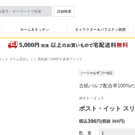
詳細検索
ホーム＆キッチン
キャラクター＆バラエティ雑貨
ット スリム見出し ミニ 再生紙 715RP-K 多色アソート
古紙パルプ配合率100%
ポスト・イット
ポスト・イット スリム
396
税込
円
(
税抜 360円
)
数 量