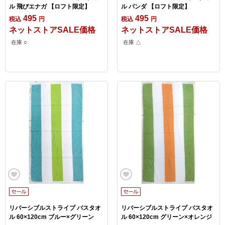
ル 飛びエナガ 【ロフト限定】
ル パンダ 【ロフト限定】
495
495
税込
円
税込
円
ネットストアSALE価格
ネットストアSALE価格
在庫 ○
在庫 △
リバーシブルストライプ バスタオ
リバーシブルストライプ バスタオ
ル 60×120cm ブルー×グリーン
ル 60×120cm グリーン×オレンジ