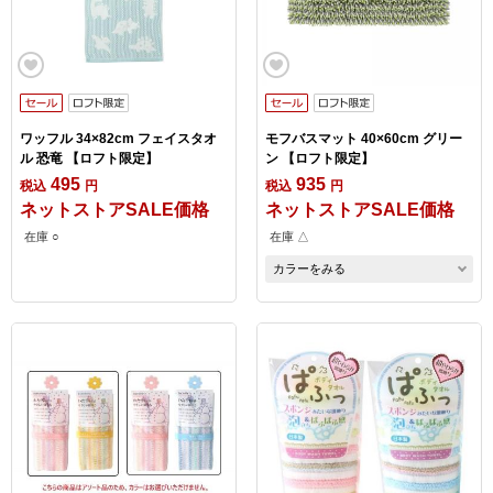
ワッフル 34×82cm フェイスタオ
モフバスマット 40×60cm グリー
ル 恐竜 【ロフト限定】
ン 【ロフト限定】
495
935
税込
円
税込
円
ネットストアSALE価格
ネットストアSALE価格
在庫 ○
在庫 △
カラーをみる