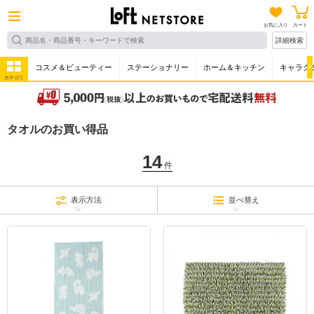
お気に入り
カート
詳細検索
コスメ＆ビューティー
ステーショナリー
ホーム＆キッチン
キャラク
カテゴリ
タオルのお買い得品
14
件
表示方法
並べ替え