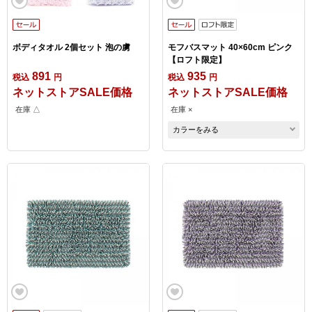
ボディタオル 2個セット 泡の虜
モフバスマット 40×60cm ピンク
【ロフト限定】
891
935
税込
円
税込
円
ネットストアSALE価格
ネットストアSALE価格
在庫 △
在庫 ×
カラーをみる