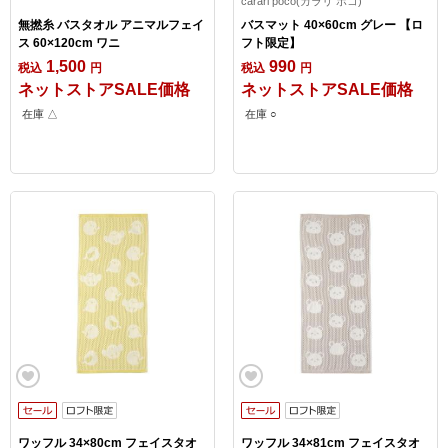
carari poco(カラリ ポコ)
無撚糸 バスタオル アニマルフェイ
バスマット 40×60cm グレー 【ロ
ス 60×120cm ワニ
フト限定】
1,500
990
税込
円
税込
円
ネットストアSALE価格
ネットストアSALE価格
在庫 △
在庫 ○
ワッフル 34×80cm フェイスタオ
ワッフル 34×81cm フェイスタオ