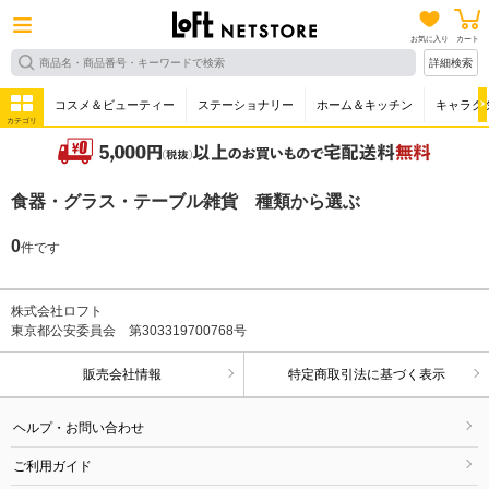
お気に入り
カート
詳細検索
コスメ＆ビューティー
ステーショナリー
ホーム＆キッチン
キャラク
カテゴリ
食器・グラス・テーブル雑貨 種類から選ぶ
0
件です
株式会社ロフト
東京都公安委員会 第303319700768号
販売会社情報
特定商取引法に基づく表示
ヘルプ・お問い合わせ
ご利用ガイド