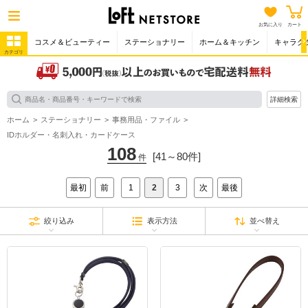
お気に入り
カート
コスメ＆ビューティー
ステーショナリー
ホーム＆キッチン
キャラク
カテゴリ
詳細検索
ホーム
ステーショナリー
事務用品・ファイル
IDホルダー・名刺入れ・カードケース
108
[41～80件]
件
最初
前
1
2
3
次
最後
絞り込み
表示方法
並べ替え