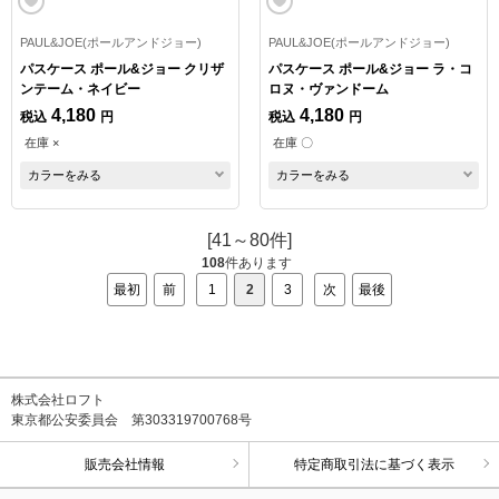
PAUL&JOE(ポールアンドジョー)
PAUL&JOE(ポールアンドジョー)
パスケース ポール&ジョー クリザ
パスケース ポール&ジョー ラ・コ
ンテーム・ネイビー
ロヌ・ヴァンドーム
4,180
4,180
税込
円
税込
円
在庫 ×
在庫 〇
カラーをみる
カラーをみる
[41～80件]
108
件あります
最初
前
1
2
3
次
最後
株式会社ロフト
東京都公安委員会 第303319700768号
販売会社情報
特定商取引法に基づく表示