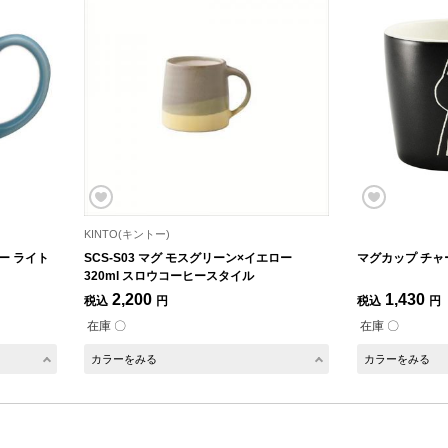
KINTO(キントー)
ー ライト
SCS-S03 マグ モスグリーン×イエロー
マグカップ チャ
320ml スロウコーヒースタイル
2,200
1,430
税込
円
税込
円
在庫 〇
在庫 〇
カラーをみる
カラーをみる