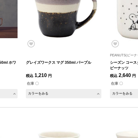
PEANUTS(ピーナ
50ml ホワ
グレイズワークス マグ 350ml パープル
シーズン コースタ
ピーナッツ
1,210
2,640
税込
円
税込
円
在庫 〇
在庫 〇
カラーをみる
カラーをみる