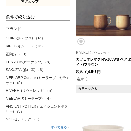
マグカップ
条件で絞り込む
ブランド
CHIPS(チップス)
（14）
KINTO(キントー)
（12）
RIVERET(リヴェレット)
正陶苑
（10）
カフェオレマグ RV-205WB ペア 3
PEANUTS(ピーナッツ)
（8）
イト/ブラウン
SAKUZAN(作山窯)
（6）
7,480
税込
円
MEELARP Ceramic(ミーラープ セラミ
在庫 〇
ック)
（5）
カラーをみる
RIVERET(リヴェレット)
（5）
MEELARP(ミーラープ)
（4）
ANCIENT POTTERY(エイシェントポタ
リー)
（3）
MCBセラミック
（3）
すべて見る