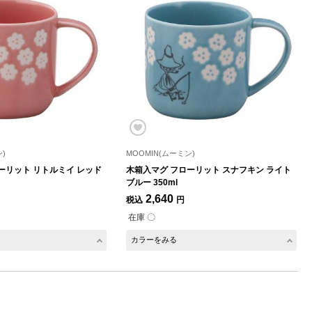
)
MOOMIN(ムーミン)
ーリット リトルミイ レッド
木箱入マグ フローリット スナフキン ライト
ブルー 350ml
2,640
税込
円
在庫 〇
カラーをみる