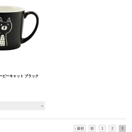
ーピーキャット ブラック
最初
前
1
2
3