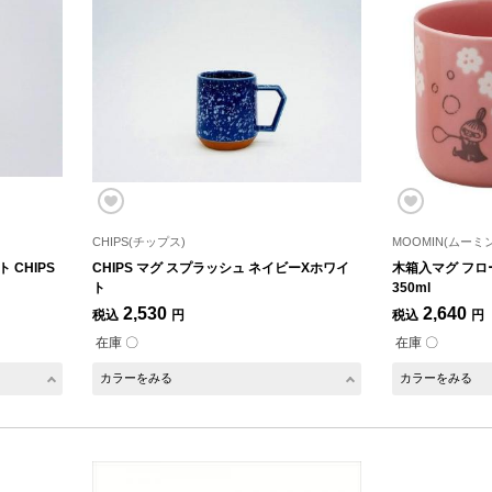
CHIPS(チップス)
MOOMIN(ムーミン
 CHIPS
CHIPS マグ スプラッシュ ネイビーXホワイ
木箱入マグ フロ
ト
350ml
2,530
2,640
税込
円
税込
円
在庫 〇
在庫 〇
カラーをみる
カラーをみる