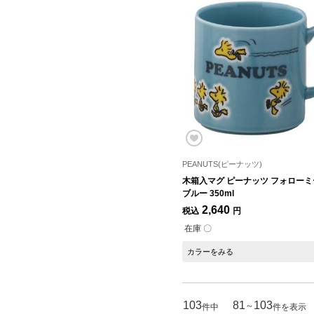
PEANUTS(ピーナッツ)
木箱入マグ ピーナッツ フォローミ
ブルー 350ml
2,640
税込
円
在庫 〇
カラーをみる
103
81
103
～
件中
件を表示