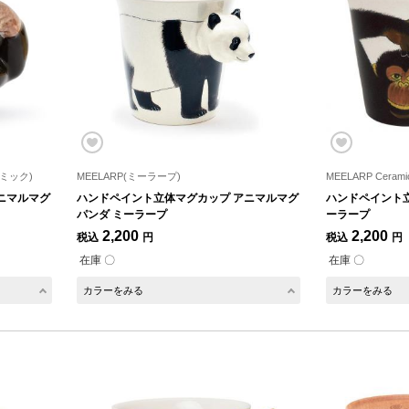
ラミック)
MEELARP(ミーラープ)
MEELARP Cer
ニマルマグ
ハンドペイント立体マグカップ アニマルマグ
ハンドペイント立
パンダ ミーラープ
ーラープ
2,200
2,200
税込
円
税込
円
在庫 〇
在庫 〇
カラーをみる
カラーをみる