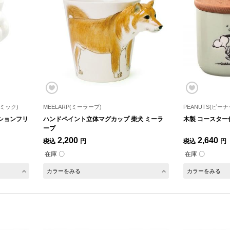
ラミック)
MEELARP(ミーラープ)
PEANUTS(ピーナ
ションフリ
ハンドペイント立体マグカップ 柴犬 ミーラ
木製 コースター
ープ
2,200
2,640
税込
円
税込
円
在庫 〇
在庫 〇
カラーをみる
カラーをみる