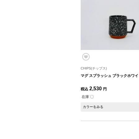
CHIPS(チップス)
マグ スプラッシュ ブラックホワイト
2,530
税込
円
在庫 〇
カラーをみる