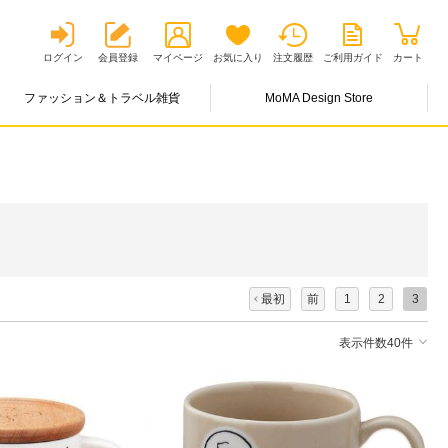
ログイン
会員登録
マイページ
お気に入り
注文履歴
ご利用ガイド
カート
ファッション＆トラベル雑貨
MoMA Design Store
最初
前
1
2
3
表示件数40件