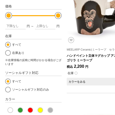
価格
円
～
円
在庫
すべて
MEELARP Ceramic(ミーラープ セ
在庫あり
ハンドペイント立体マグカップ ア
※在庫情報の反映に時間がかかる場合がござ
ゴリラ ミーラープ
います
2,200
税込
円
ソーシャルギフト対応
在庫 〇
すべて
カラーをみる
ソーシャルギフト対応のみ
カラー