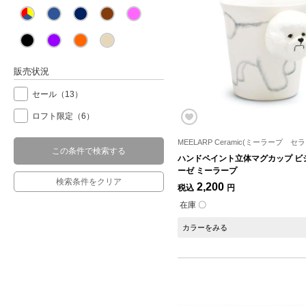
販売状況
セール
（13）
ロフト限定
（6）
MEELARP Ceramic(ミーラープ セ
この条件で検索する
ハンドペイント立体マグカップ ビ
ーゼ ミーラープ
検索条件をクリア
2,200
税込
円
在庫 〇
カラーをみる