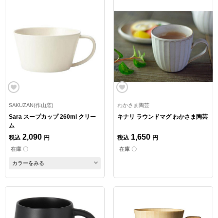
SAKUZAN(作山窯)
わかさま陶芸
Sara スープカップ 260ml クリー
キナリ ラウンドマグ わかさま陶芸
ム
2,090
1,650
税込
円
税込
円
在庫 〇
在庫 〇
カラーをみる