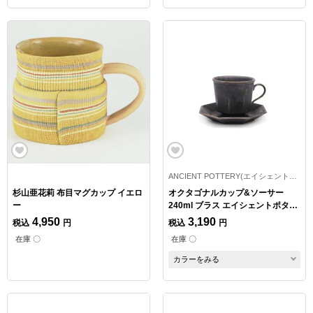
ANCIENT POTTERY(エイシェントポタリー)
杉山亜花莉 布目マグカップ イエロ
オクタゴナルカップ&ソーサー
ー
240ml ブラス エイシェントポタリ
ー
4,950
3,190
税込
円
税込
円
在庫 〇
在庫 〇
カラーをみる