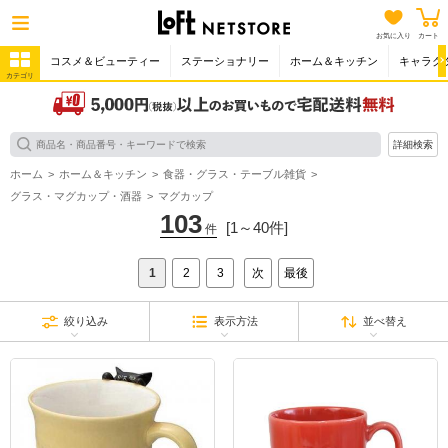
お気に入り
カート
コスメ＆ビューティー
ステーショナリー
ホーム＆キッチン
キャラク
カテゴリ
詳細検索
ホーム
ホーム＆キッチン
食器・グラス・テーブル雑貨
グラス・マグカップ・酒器
マグカップ
103
[1～40件]
件
1
2
3
次
最後
絞り込み
表示方法
並べ替え