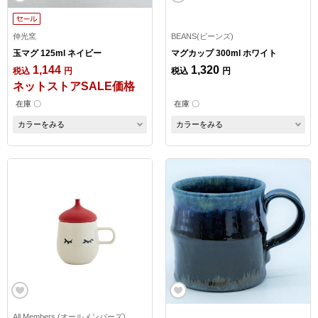
伸光窯
BEANS(ビーンズ)
玉マグ 125ml ネイビー
マグカップ 300ml ホワイト
1,144
1,320
税込
円
税込
円
ネットストアSALE価格
在庫 〇
在庫 〇
カラーをみる
カラーをみる
All Members (オールメンバーズ)