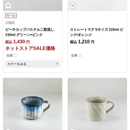
正陶苑
ピーチカップパステル二彩流し
ストレートマグ Sサイズ 220ml ピ
330ml グリーン×ピンク
ンク/オレンジ
1,430
1,210
税込
円
税込
円
ネットストアSALE価格
在庫 〇
在庫 〇
カラーをみる