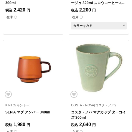
300ml
ージュ 320ml スロウコーヒースタ
イル
2,420
2,200
税込
円
税込
円
在庫 〇
在庫 〇
カラーをみる
KINTO(キントー)
COSTA・NOVA(コスタ・ノバ)
SEPIA マグ アンバー 340ml
コスタ・ノバ マグカップ ターコイ
ズ 300ml
1,980
2,640
税込
円
税込
円
在庫 〇
在庫 〇