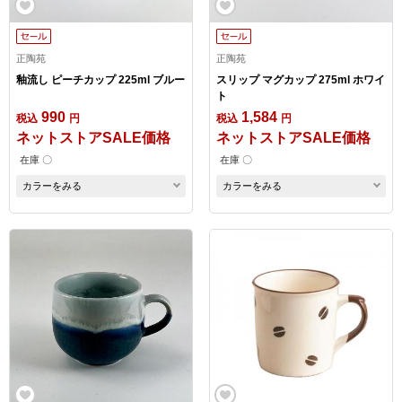
正陶苑
正陶苑
釉流し ピーチカップ 225ml ブルー
スリップ マグカップ 275ml ホワイ
ト
990
1,584
税込
円
税込
円
ネットストアSALE価格
ネットストアSALE価格
在庫 〇
在庫 〇
カラーをみる
カラーをみる