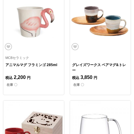
MCBセラミック
アニマルマグ フラミンゴ 285ml
グレイズワークス ペアマグ&トレ
ー
2,200
3,850
税込
円
税込
円
在庫 〇
在庫 〇