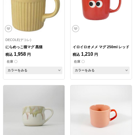
DECOLE(デコレ)
にらめっこ猫マグ 黒猫
イロイロオメメ マグ 250ml レッド
1,958
1,210
税込
円
税込
円
在庫 〇
在庫 〇
カラーをみる
カラーをみる