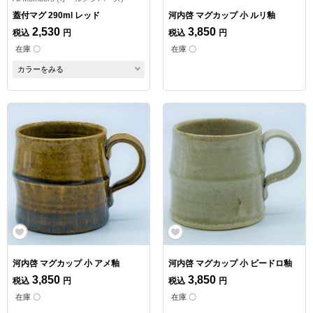
蓋付マグ 290ml レッド
河内啓 マグカップ 小 ルリ釉
2,530
3,850
税込
円
税込
円
在庫 〇
在庫 〇
カラーをみる
河内啓 マグカップ 小 アメ釉
河内啓 マグカップ 小 ビードロ釉
3,850
3,850
税込
円
税込
円
在庫 〇
在庫 〇