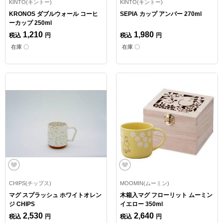
KINTO(キントー)
KINTO(キントー)
KRONOS ダブルウォール コーヒ
SEPIA カップ アンバー 270ml
ーカップ 250ml
1,210
1,980
税込
円
税込
円
在庫 〇
在庫 〇
CHIPS(チップス)
MOOMIN(ムーミン)
マグ スプラッシュ ホワイトオレン
木箱入マグ フローリット ムーミン
ジ CHIPS
イエロー 350ml
2,530
2,640
税込
円
税込
円