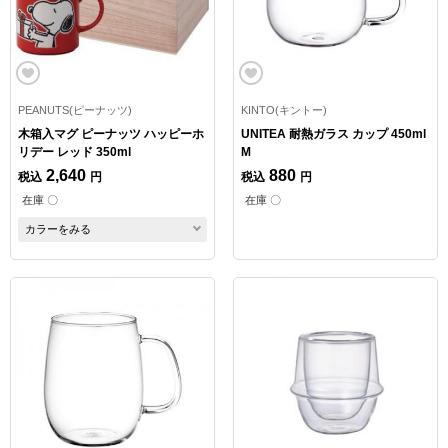
PEANUTS(ピーナッツ)
KINTO(キントー)
木箱入マグ ピーナッツ ハッピーホ
UNITEA 耐熱ガラス カップ 450ml
リデー レッド 350ml
M
2,640
880
税込
円
税込
円
在庫 〇
在庫 〇
カラーをみる