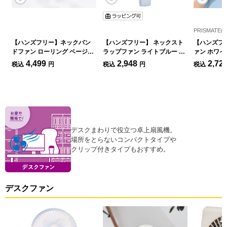
PRISMATE
【ハンズフリー】ネックバン
【ハンズフリー】 ネックスト
【ハンズフ
ドファン ローリング ベージュ
ラップファン ライトブルー 扇
ァン ホワイ
扇風機
風機
風機
4,499
2,948
2,72
税込
円
税込
円
税込
デスクまわりで役立つ卓上扇風機。
場所をとらないコンパクトタイプや
クリップ付きタイプもおすすめ。
デスクファン