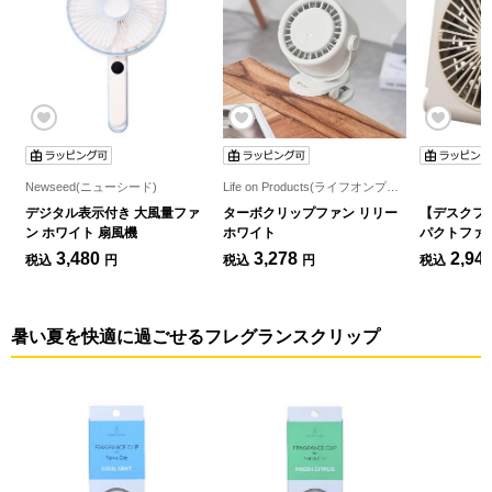
Newseed(ニューシード)
Life on Products(ライフオンプロダクツ)
デジタル表示付き 大風量ファ
ターボクリップファン リリー
【デスクフ
ン ホワイト 扇風機
ホワイト
パクトファン 
機
3,480
3,278
2,94
税込
円
税込
円
税込
暑い夏を快適に過ごせるフレグランスクリップ