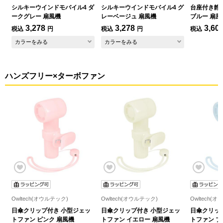
シルキーウインドモバイル4 ダ
シルキーウインドモバイル4 グ
台座付き静
ークグレー 扇風機
レーベージュ 扇風機
ブルー 扇風
3,278
3,278
3,60
税込
円
税込
円
税込
カラーをみる
カラーをみる
ハンズフリー×ターボファン
Owltech(オウルテック)
Owltech(オウルテック)
Owltech(
日傘クリップ付き 小型ジェッ
日傘クリップ付き 小型ジェッ
日傘クリッ
トファン ピンク 扇風機
トファン イエロー 扇風機
トファン ブ