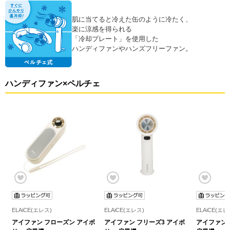
肌に当てると冷えた缶のように冷たく、
楽に涼感を得られる
「冷却プレート」を使用した
ハンディファンやハンズフリーファン。
ハンディファン×ペルチェ
ELAiCE(エレス)
ELAiCE(エレス)
ELAiCE(エレ
アイファン フローズン アイボ
アイファン フリーズ3 アイボ
アイファン 