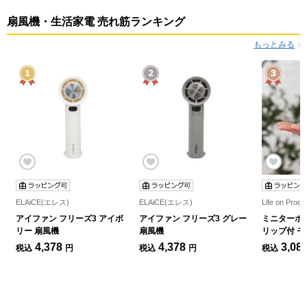
扇風機・生活家電 売れ筋ランキング
もっとみる
ELAiCE(エレス)
ELAiCE(エレス)
アイファン フリーズ3 アイボ
アイファン フリーズ3 グレー
ミニターボ
リー 扇風機
扇風機
リップ付 モ
4,378
4,378
3,08
税込
円
税込
円
税込