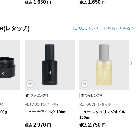
1,650
1,650
税込
円
税込
円
税
(レタッチ)
RETOUCH(レタッチ)をもっとみる
チ)
RETOUCH(レタッチ)
RETOUCH(レタッチ)
RE
00g
ニュー ケアミルク 100ml
ニュー スタイリングオイル
コ
100ml
2,970
2,750
税込
円
税込
円
税
カ