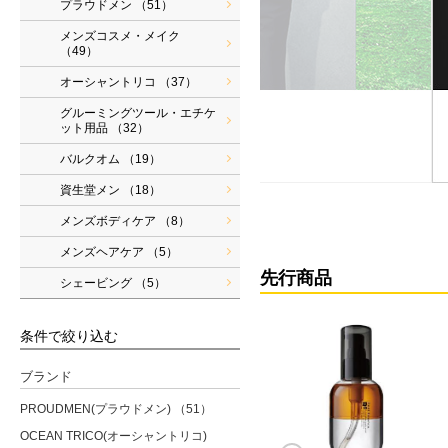
プラウドメン
（51）
メンズコスメ・メイク
（49）
オーシャントリコ
（37）
グルーミングツール・エチケ
ット用品
（32）
バルクオム
（19）
資生堂メン
（18）
メンズボディケア
（8）
メンズヘアケア
（5）
先行商品
シェービング
（5）
条件で絞り込む
ブランド
PROUDMEN(プラウドメン)
（51）
OCEAN TRICO(オーシャントリコ)