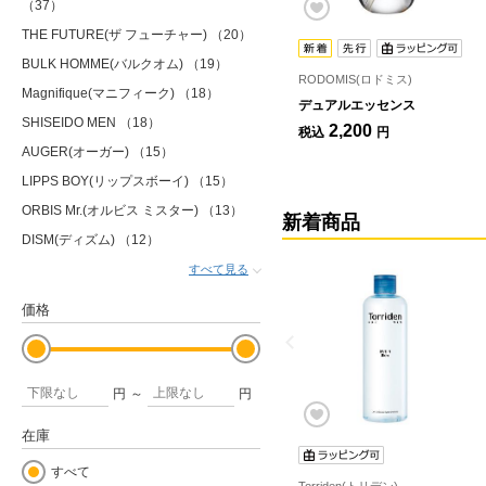
（37）
THE FUTURE(ザ フューチャー)
（20）
BULK HOMME(バルクオム)
（19）
RODOMIS(ロドミス)
Magnifique(マニフィーク)
（18）
デュアルエッセンス
SHISEIDO MEN
（18）
2,200
税込
円
AUGER(オーガー)
（15）
LIPPS BOY(リップスボーイ)
（15）
ORBIS Mr.(オルビス ミスター)
（13）
新着商品
DISM(ディズム)
（12）
すべて見る
価格
円
～
円
在庫
すべて