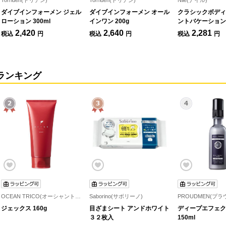
Torriden(トリデン)
Torriden(トリデン)
Nile(ナイル)
ダイブインフォーメン ジェル
ダイブインフォーメン オール
クラシックボディ
ローション 300ml
インワン 200g
ントバケーション 
量限定】
2,420
2,640
2,281
税込
円
税込
円
税込
円
ランキング
OCEAN TRICO(オーシャントリコ)
Saborino(サボリーノ)
PROUDMEN(プラ
ジェックス 160g
目ざまシート アンドホワイト
ディープエフェク
３２枚入
150ml