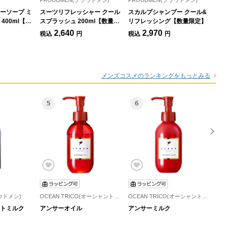
PROUDMEN(プラウドメン)
PROUDMEN(プラウドメン)
PR
ーソープ ミ
スーツリフレッシャー クール
スカルプシャンプー クール&
グ
400ml【数
スプラッシュ 200ml【数量限
リフレッシング【数量限定】
1
定】
2,640
2,970
税込
円
税込
円
税
メンズコスメのランキングをもっとみる
ウドメン)
OCEAN TRICO(オーシャントリコ)
OCEAN TRICO(オーシャントリコ)
SH
トミルク
アンサーオイル
アンサーミルク
フェ
SH