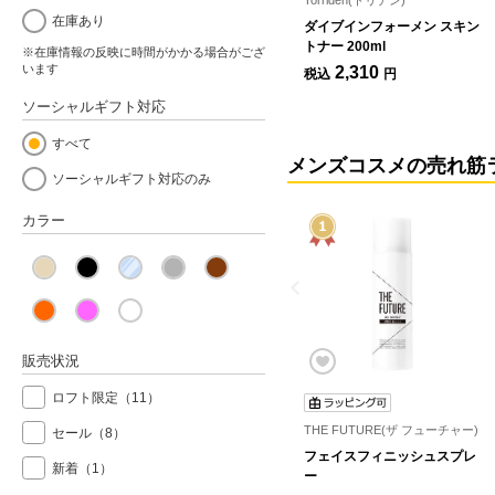
Torriden(トリデン)
在庫あり
ダイブインフォーメン スキン
トナー 200ml
※在庫情報の反映に時間がかかる場合がござ
います
2,310
税込
円
ソーシャルギフト対応
すべて
メンズコスメの売れ筋
ソーシャルギフト対応のみ
カラー
販売状況
ロフト限定
（11）
THE FUTURE(ザ フューチャー)
セール
（8）
フェイスフィニッシュスプレ
新着
（1）
ー