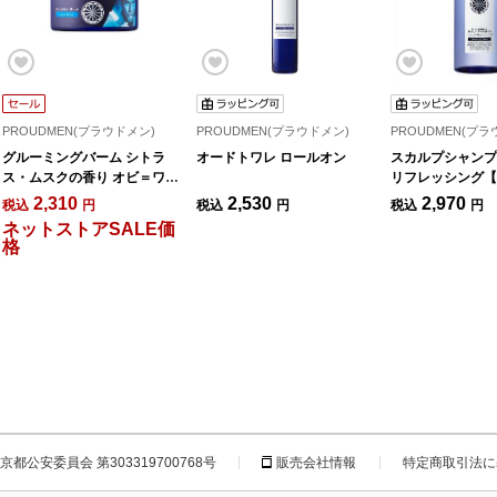
PROUDMEN(プラウドメン)
PROUDMEN(プラウドメン)
PROUDMEN(プラ
グルーミングバーム シトラ
オードトワレ ロールオン
スカルプシャンプ
ス・ムスクの香り オビ＝ワ
リフレッシング【
ン・ケノービ 40g【数量限
2,310
2,530
2,970
税込
円
税込
円
税込
円
定】
ネットストアSALE価
格
都公安委員会 第303319700768号
販売会社情報
特定商取引法に