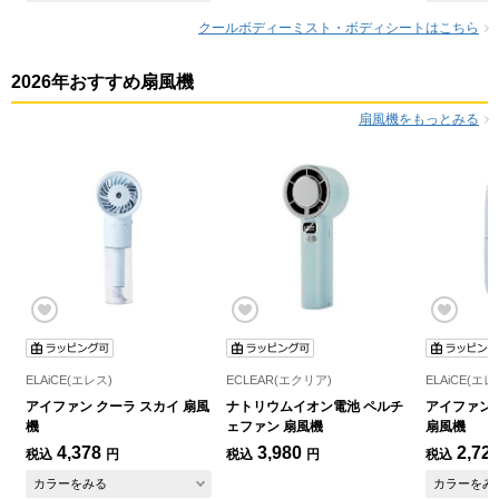
クールボディーミスト・ボディシートはこちら
2026年おすすめ扇風機
扇風機をもっとみる
ELAiCE(エレス)
ECLEAR(エクリア)
ELAiCE(エレ
アイファン クーラ スカイ 扇風
ナトリウムイオン電池 ペルチ
アイファン 
機
ェファン 扇風機
扇風機
4,378
3,980
2,72
税込
円
税込
円
税込
カラーをみる
カラーをみ