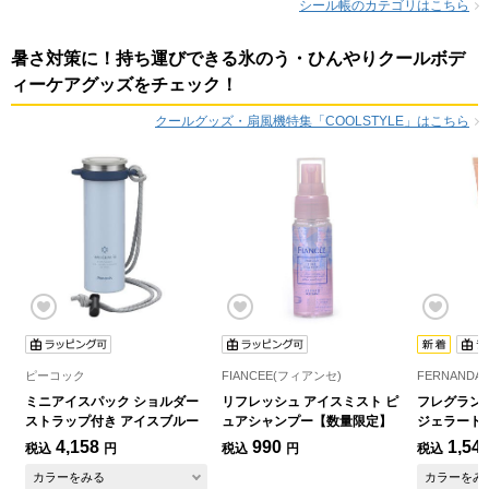
シール帳のカテゴリはこちら
暑さ対策に！持ち運びできる氷のう・ひんやりクールボデ
ィーケアグッズをチェック！
クールグッズ・扇風機特集「COOLSTYLE」はこちら
ピーコック
FIANCEE(フィアンセ)
FERNAND
ミニアイスパック ショルダー
リフレッシュ アイスミスト ピ
フレグラン
ストラップ付き アイスブルー
ュアシャンプー【数量限定】
ジェラート
ルーツ 12
4,158
990
1,54
税込
円
税込
円
税込
カラーをみる
カラーをみ