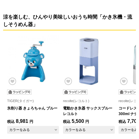
涼を楽しむ、ひんやり美味しいおうち時間「かき氷機・流
しそうめん器」
TIGER(タイガー)
recolte(レコルト)
recolte(レコ
氷削り器 きょろちゃん ブルー
電動かき氷器 サックスブルー
コードレス
レコルト
300ml 
コルト
8,981
5,500
7,70
税込
円
税込
円
税込
カラーをみる
カラーをみる
カラーをみ