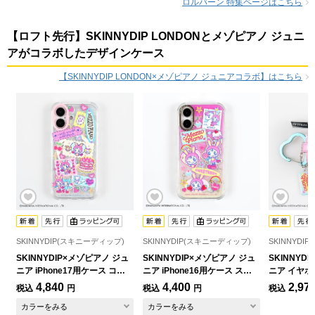
ロルバーン 特集ページはこちら
【ロフト先行】SKINNYDIP LONDONとメゾピアノ ジュニ
アがコラボしたデザインケース
【SKINNYDIP LONDON×メゾピアノ ジュニアコラボ】はこちら
SKINNYDIP(スキニーディップ)
SKINNYDIP(スキニーディップ)
SKINNYDI
SKINNYDIP×メゾピアノ ジュ
SKINNYDIP×メゾピアノ ジュ
SKINNYD
ニア iPhone17用ケース コケ
ニア iPhone16用ケース スウ
ニア イヤホ
ット
ィート
ト
4,840
4,400
2,97
税込
円
税込
円
税込
カラーをみる
カラーをみる