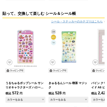
貼って、交換して楽しむ シール＆シール帳
シール・ステッカーのカテゴリはこちら
うるちゅるポップシール サン
きゅるるんシール 喫茶 マジッ
バイン クリ
リオキャラクターズ ハローキ
ク
イド A6 ピ
ティ レオパ
572
528
2,42
税込
円
税込
円
税込
カラーをみる
カラーをみる
カラーをみ