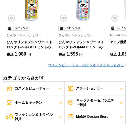
ひんやりシャツシャワー
ひんやりシャツシャワー
M-mark se
ひんやりシャツシャワー スト
ひんやりシャツシャワー スト
アミノ酸浸透
ロング レベルGOD ミントの香
ロング レベルMAX ミントの香
り 500ml
り 500ml
1,980
1,595
1,05
税込
円
税込
円
税込
コスメ＆ビューティーのランキングをもっとみる
カテゴリからさがす
コスメ＆ビューティー
ステーショナリー
キャラクター＆バラエテ
ホーム＆キッチン
ィ雑貨
ファッション＆トラベル
MoMA Design Store
雑貨