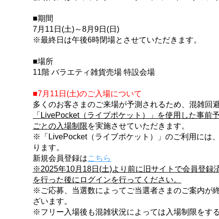
■期間
7月11日(土)～8月9日(日)
※最終日は午後6時閉場とさせていただきます。
■場所
11階 バラエティ雑貨売場 特設会場
■7月11日(土)のご入場について
多くのお客さまのご来場が予測されるため、混雑回
「LivePocket（ライブポケット）」を使用した事
ごとの入場制限
を実施させていただきます。
※「LivePocket（ライブポケット）」のご利用
ります。
新規会員登録は
こちら
※2025年10月18日(土)より前に旧サイトで会員登
を行った後にログインを行ってください。
※ご応募、当選数によってご当選者さまのご案内が
ざいます。
※フリー入場後も混雑状況によっては入場制限をす