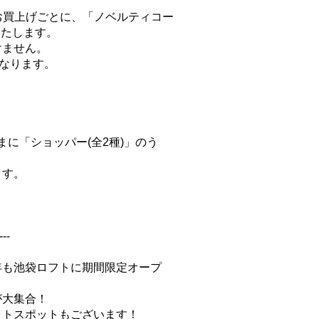
上お買上げごとに、「ノベルティコー
いたします。
けません。
となります。
まに「ショッパー(全2種)」のう
ます。
---
年も池袋ロフトに期間限定オープ
が大集合！
ォトスポットもございます！