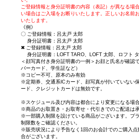
ご登録情報と身分証明書の内容（表記）が異なる場
い場合はご入場をお断りいたします。正しいお名前
いたします。
《例》
〇 ご登録情報：呂太戸 太郎
身分証明書：呂太戸 太郎
✖ ご登録情報：呂太戸 太郎
身分証明書：LOFT TARO、LOFT 太郎、ロフト 
＜顔写真付き身分証明書の一例＞お顔と氏名が確認
バーカード、学生証など）
※コピー不可、原本のみ有効
※定期券、交通系ICカード、顔写真が付いていない保
ード、クレジットカードは無効です。
※スケジュール及び内容は都合により変更になる場
※商品のお取置き・お取寄せ・代引きでのご配送は
※一部購入制限を設けている商品がございます。プ
制限数をご確認ください。
※販売状況により予告なく1回のお会計でのご購入点
合がございます。