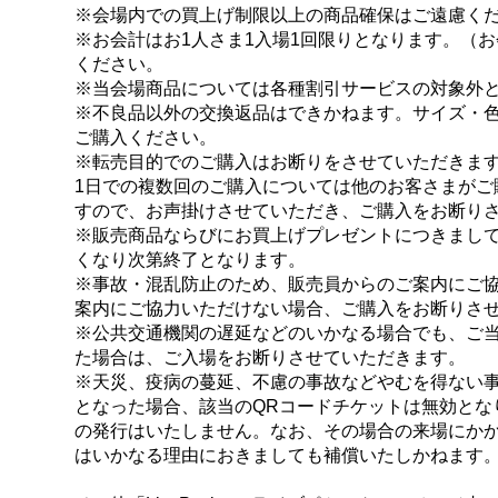
※会場内での買上げ制限以上の商品確保はご遠慮く
※お会計はお1人さま1入場1回限りとなります。（
ください。
※当会場商品については各種割引サービスの対象外
※不良品以外の交換返品はできかねます。サイズ・
ご購入ください。
※転売目的でのご購入はお断りをさせていただきま
1日での複数回のご購入については他のお客さまがご
すので、お声掛けさせていただき、ご購入をお断り
※販売商品ならびにお買上げプレゼントにつきまし
くなり次第終了となります。
※事故・混乱防止のため、販売員からのご案内にご
案内にご協力いただけない場合、ご購入をお断りさ
※公共交通機関の遅延などのいかなる場合でも、ご
た場合は、ご入場をお断りさせていただきます。
※天災、疫病の蔓延、不慮の事故などやむを得ない
となった場合、該当のQRコードチケットは無効とな
の発行はいたしません。なお、その場合の来場にか
はいかなる理由におきましても補償いたしかねます