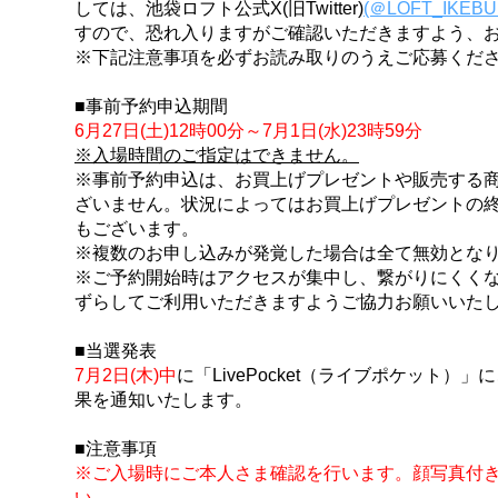
しては、池袋ロフト公式X(旧Twitter)
(＠LOFT_IKEB
すので、恐れ入りますがご確認いただきますよう、
※下記注意事項を必ずお読み取りのうえご応募くだ
■事前予約申込期間
6月27日(土)12時00分～7月1日(水)23時59分
※入場時間のご指定はできません。
※事前予約申込は、お買上げプレゼントや販売する
ざいません。状況によってはお買上げプレゼントの
もございます。
※複数のお申し込みが発覚した場合は全て無効とな
※ご予約開始時はアクセスが集中し、繋がりにくく
ずらしてご利用いただきますようご協力お願いいた
■当選発表
7月2日(木)中
に「LivePocket（ライブポケット
果を通知いたします。
■注意事項
※ご入場時にご本人さま確認を行います。顔写真付
い。