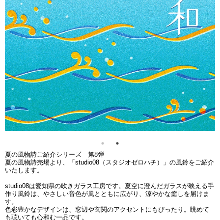
夏の風物詩ご紹介シリーズ 第8弾
夏の風物詩売場より、「studio08（スタジオゼロハチ）」の風鈴をご紹介
いたします。
studio08は愛知県の吹きガラス工房です。夏空に澄んだガラスが映える手
作り風鈴は、やさしい音色が風とともに広がり、涼やかな癒しを届けま
す。
色彩豊かなデザインは、窓辺や玄関のアクセントにもぴったり。眺めて
も聴いても心和む一品です。