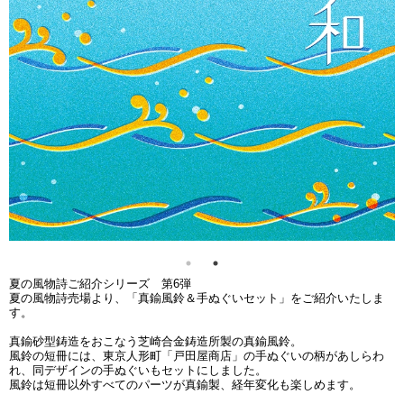
夏の風物詩ご紹介シリーズ 第6弾
夏の風物詩売場より、「真鍮風鈴＆手ぬぐいセット」をご紹介いたしま
す。
真鍮砂型鋳造をおこなう芝崎合金鋳造所製の真鍮風鈴。
風鈴の短冊には、東京人形町「戸田屋商店」の手ぬぐいの柄があしらわ
れ、同デザインの手ぬぐいもセットにしました。
風鈴は短冊以外すべてのパーツが真鍮製、経年変化も楽しめます。