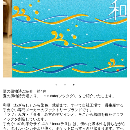
夏の風物詩ご紹介 第4弾
夏の風物詩売場より、「tututata(ツツタタ)」をご紹介いたします。
和晒（わざらし）から染色、裁断まで、すべて自社工場で一貫生産する
手ぬぐい専門メーカーのファクトリーブランドです。
「ツツ」み方・「タタ」み方のデザインと、そこから着想を得たグラフ
ィックを創造しています。
手ぬぐいの約半分サイズの「tenu(テヌ)」は、優れた吸水性を持ちながら
も、タオルハンカチより薄く、ポケットにもすっきり収まります。すべ