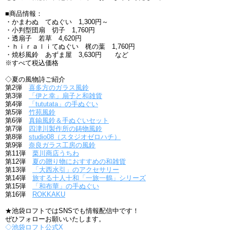
■商品情報：
・かまわぬ てぬぐい 1,300円～
・小判型団扇 切子 1,760円
・透扇子 若草 4,620円
・ｈｉｒａｌｉてぬぐい 梶の葉 1,760円
・焼杉風鈴 あずま屋 3,630円 など
※すべて税込価格
◇夏の風物詩ご紹介
第2弾
喜多方のガラス風鈴
第3弾
「伊と幸」扇子と和雑貨
第4弾
「tututata」の手ぬぐい
第5弾
竹苑風鈴
第6弾
真鍮風鈴＆手ぬぐいセット
第7弾
四津川製作所の鋳物風鈴
第8弾
studio08（スタジオゼロハチ）
第9弾
奈良ガラス工房の風鈴
第11弾
栗川商店うちわ
第12弾
夏の贈り物におすすめの和雑貨
第13弾
「大西水引」のアクセサリー
第14弾
旅する十人十和「一旅一鶴」シリーズ
第15弾
「和布華」の手ぬぐい
第16弾
ROKKAKU
★池袋ロフトではSNSでも情報配信中です！
ぜひフォローお願いいたします。
◇池袋ロフト公式X