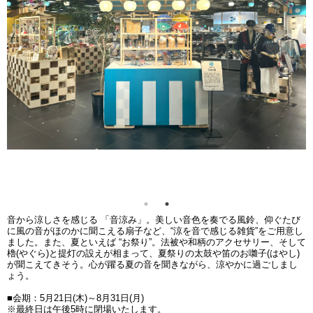
音から涼しさを感じる 「音涼み」。美しい音色を奏でる風鈴、仰ぐたび
に風の音がほのかに聞こえる扇子など、“涼を音で感じる雑貨”をご用意し
ました。また、夏といえば “お祭り”。法被や和柄のアクセサリー、そして
櫓(やぐら)と提灯の設えが相まって、夏祭りの太鼓や笛のお囃子(はやし)
が聞こえてきそう。心が躍る夏の音を聞きながら、涼やかに過ごしまし
ょう。
■会期：5月21日(木)～8月31日(月)
※最終日は午後5時に閉場いたします。