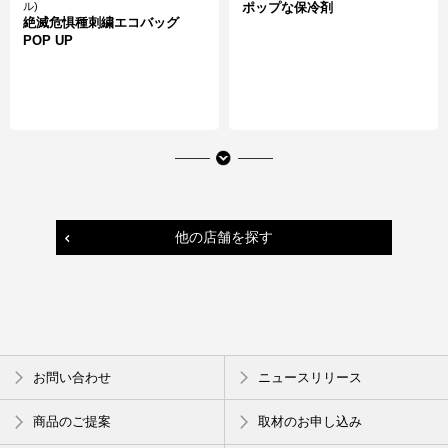
ル)
ポップな保冷剤
絶滅危惧種刺繍エコバッグ
POP UP
他の店舗を探す
手のぬくもりは人から人へ
今年の夏は縄文柄で決まり
お問い合わせ
ニュースリリース
遠州綿紬 「ぬくもり工房」
白雪ふきん 色かがり
商品のご提案
取材のお申し込み