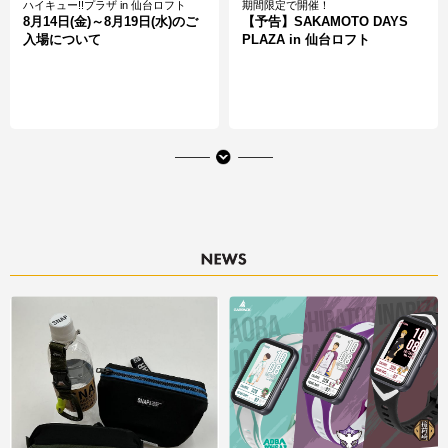
ハイキュー!!プラザ in 仙台ロフト
期間限定で開催！
8月14日(金)～8月19日(水)のご
【予告】SAKAMOTO DAYS
入場について
PLAZA in 仙台ロフト
期間限定で開催
期間限定で開催！
【予告】pickles the frog petit
ポムポムプリン POP-UP
bonbon (かえるのピクルス プ
STORE ～sweet party～inロフ
チボンボン)
ト