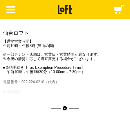
仙台ロフト
【通常営業時間】
午前10時～午後8時 (当面の間)
※一部テナント店舗は、営業日・営業時間が異なります。
※今後の情勢に応じて適宜変更する場合がございます。
■免税手続き【Tax Exemption Procedure Time】
午前10時～午後7時30分（10:00am～7:30pm）
電話番号 :
022-224-6210
（代表）
〒980-0021
宮城県仙台市青葉区中央1-10-10
仙台市営地下鉄「仙台駅」中央1出口よりすぐ JR線「仙台駅」西口より
徒歩3分（仙台駅西口中央地下歩道直結）
提携駐車場情報はこちら
■ご利用可能な決済サービス