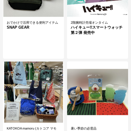
おでかけで活用できる便利アイテム
2階腕時計売場オンタイム
SNAP GEAR
ハイキュー!!スマートウォッチ
第２弾 発売中
ステッカーやTシャツなどが大集合
B-SIDE LABEL（ビーサイドレーベ
B-SIDE LABEL雑貨展
ル）
【予告】ステッカー特別販売会
KATOKOA mamoru (カトコア マモ
暑い季節の必需品