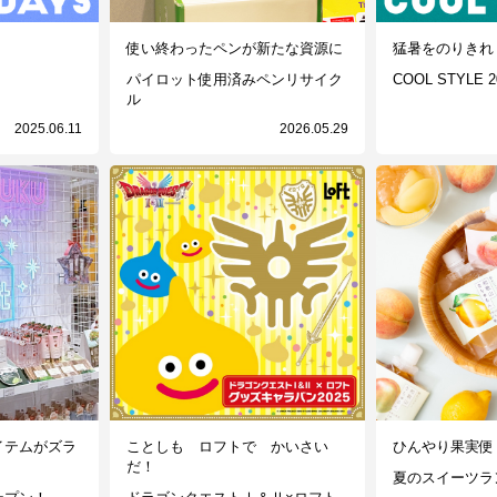
使い終わったペンが新たな資源に
猛暑をのりきれ
パイロット使用済みペンリサイク
COOL STYLE 2
ル
2025.06.11
2026.05.29
イテムがズラ
ことしも ロフトで かいさい
ひんやり果実便
だ！
夏のスイーツラン