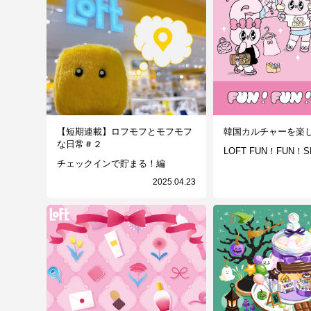
【短期連載】ロフモフとモフモフ
韓国カルチャーを楽
な日常＃２
LOFT FUN！FUN！S
チェックインで貯まる！編
2025.04.23