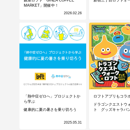
銀座ロフト「GINZA COFFEE
新宿三丁目ロフトオ
MARKET」開催中！
2026.02.26
「熱中症ゼロへ」プロジェクトか
ロフトアプリもコラ
ら学ぶ
ドラゴンクエストウ
健康的に夏の暑さを乗り切ろう
ト グッズキャラバン2
2025.05.31