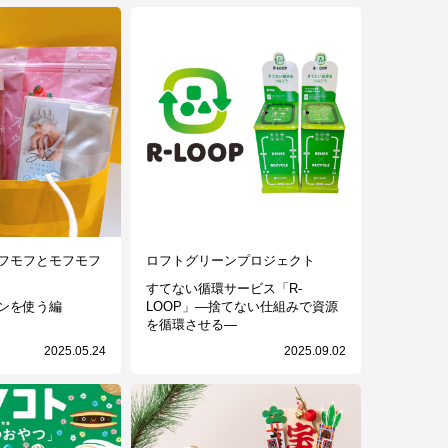
フモフとモフモフ
ロフトグリーンプロジェクト
すてない循環サービス「R-
ンを使う編
LOOP」—捨てない仕組みで資源
を循環させる—
2025.05.24
2025.09.02