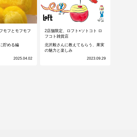
フモフとモフモフ
2店舗限定、ロフト×ソトコト ロ
フコト雑貨店
に貯める編
北沢毅さんに教えてもらう、果実
の魅力と楽しみ
2025.04.02
2023.09.29