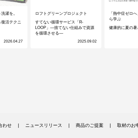
う洗濯を。
ロフトグリーンプロジェクト
「熱中症ゼロへ
ら学ぶ
＆復活テクニ
すてない循環サービス「R-
LOOP」—捨てない仕組みで資源
健康的に夏の暑
を循環させる—
2026.04.27
2025.09.02
合わせ
ニュースリリース
商品のご提案
取材のお