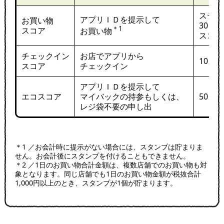
ステー
アプリＩＤを提示して
お買い物
30、5
＊1
スコア
お買い物
スコア
チェックイン
お店でアプリから
10ス
スコア
チェックイン
アプリＩＤを提示して
エコスコア
マイバックの持参もしくは、
50ス
レジ袋不要の申し出
＊1 ／お会計時に提示がない場合には、スタンプは貯まりま
せん。お会計後にスタンプを付けることもできません。
＊2 ／1日のお買い物合計金額は、複数店舗でのお買い物も対
象となります。同じ店舗でも1日のお買い物金額が税抜合計
1,000円以上のとき、スタンプが1個が貯まります。