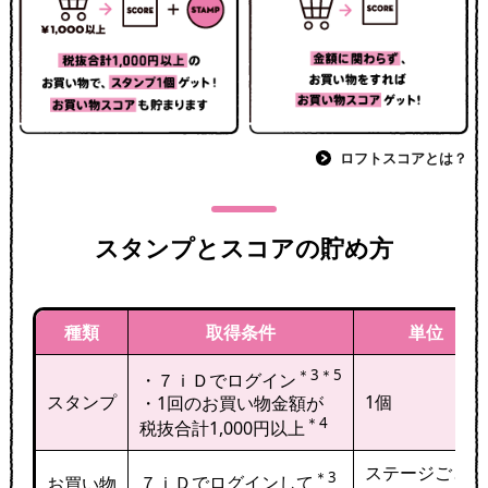
ロフトスコアとは？
スタンプとスコアの貯め方
種類
取得条件
単位
＊3＊5
・７ｉＤでログイン
スタンプ
1個
・1回のお買い物金額が
＊4
税抜合計1,000円以上
ステージごとに
＊3
７ｉＤでログインして
お買い物