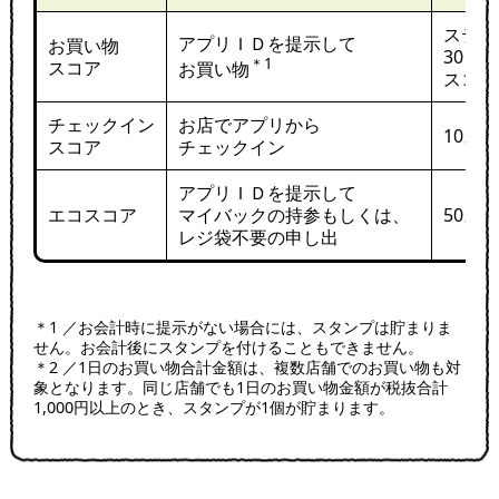
ステー
アプリＩＤを提示して
お買い物
30、5
＊1
スコア
お買い物
スコア
チェックイン
お店でアプリから
10ス
スコア
チェックイン
アプリＩＤを提示して
エコスコア
マイバックの持参もしくは、
50ス
レジ袋不要の申し出
＊1 ／お会計時に提示がない場合には、スタンプは貯まりま
せん。お会計後にスタンプを付けることもできません。
＊2 ／1日のお買い物合計金額は、複数店舗でのお買い物も対
象となります。同じ店舗でも1日のお買い物金額が税抜合計
1,000円以上のとき、スタンプが1個が貯まります。