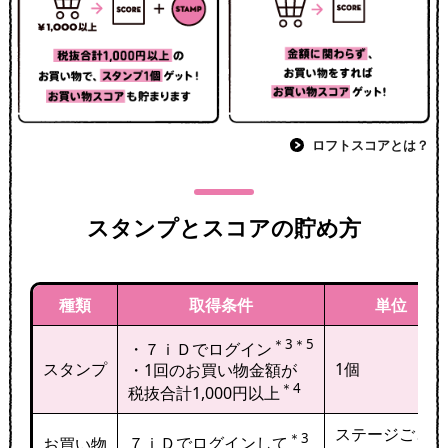
ロフトスコアとは？
スタンプとスコアの貯め方
種類
取得条件
単位
＊3＊5
・７ｉＤでログイン
スタンプ
1個
・1回のお買い物金額が
＊4
税抜合計1,000円以上
ステージごとに
＊3
７ｉＤでログインして
お買い物